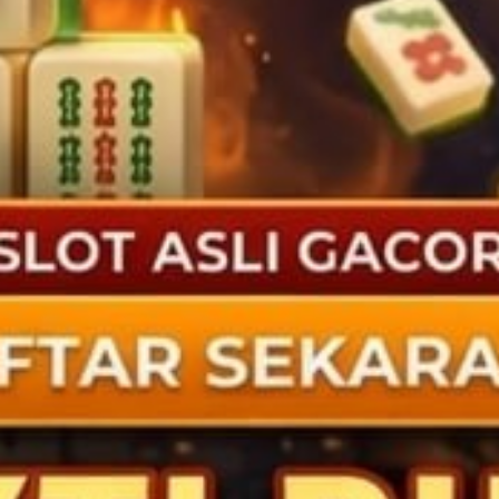
menjadi kendala utama dalam platform
algoritma RNG selama jutaan putaran POKERCC
dari tim
POKERCC.
untuk memastikan bahwa persentase
POKERCC.
Tenang
POKERCC
ovasi terbaru menggunakan
pengembalian kepada pemain (RTP - Return to
API (Application Programming Interface) yang
Apakah POKERCC menyediakan program
Player) sesuai dengan yang dijanjikan dan tidak
menghubungkan server POKERCC langsung
>
promo atau bonus?
ada pola POKERCC yang bisa diprediksi.
dengan sistem perbankan atau dompet digital (e-
wallet)
Tenang
POKERCC
Ini adalah program
POKERCC yang paling umum untuk pengguna
Bagaimana cara menghubungi layanan
yang baru pertama kali mendaftar. Biasanya
>
pelanggan?
berupa tambahan saldo yang dihitung
berdasarkan persentase dari setoran awal.
Tenang
POKERCC
Untuk menjamin kenyamanan
Tujuannya adalah memberikan kesempatan bagi
pengguna, platform POKERCC menyediakan
pengguna baru untuk mengeksplorasi berbagai
© All Rights Reserved POKERCC
beberapa saluran komunikasi yang biasanya
Contact the POKERCC Help Team
fitur POKERCC tanpa harus menggunakan
beroperasi 24/7. Mengingat efisiensi adalah
seluruh modal utama mereka.
prioritas dalam ekosistem digital mereka, berikut
adalah cara-cara tercepat untuk mendapatkan
bantuan.
Review Member POKERCC