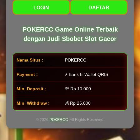
dengan
FAQ — Pertanyaan yang Sering
LOGIN
DAFTAR
bonus
harian
Diajukan
dan
POKERCC Game Online Terbaik
cashback
Klik pertanyaan di bawah untuk membuka atau menutup
menarik.
dengan Judi Sbobet Slot Gacor
jawabannya.
Member
Pilih
VIP
Nama Situs :
POKERCC
Apa inovasi terbesar yang ditawarkan
100.000
Rp
>
POKERCC?
Payment :
⚡ Bank E-Wallet QRIS
Dapatkan
layanan
Min. Deposit :
💸 Rp 10.000
Klik tombol
POKERCC
Inovasi teknis terbesar
prioritas,
POKERCC terletak pada kompresi data aplikasi.
Bagaimana sistem menjamin permainan yang
bonus
Min. Withdraw :
💰 Rp 25.000
Platform ini dirancang agar tetap stabil
>
mingguan,
adil?
prediksi
menjalankan POKERCC meskipun dijalankan
eksklusif,
pada perangkat dengan spesifikasi rendah atau
© 2026
POKERCC
. All Rights Reserved.
Klik tombol
POKERCC
Sistem yang adil biasanya
dan
dalam kondisi jaringan yang kurang optimal. Hal
melewati audit oleh pihak ketiga seperti eCOGRA
Apakah proses pencairan dana (withdraw)
support
ini meminimalkan latency (lag) yang biasanya
atau iTech Labs. Lembaga-lembaga ini menguji
>
benar-benar instan?
khusus