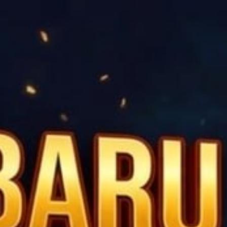
SITUS RESMI
LINK ALTERNATIF
DAFTAR ID PRO
POKERCC
POKERCC Game Online Terbaik dengan Judi
Sbobet Slot Gacor
MADE BY 👑
PAPAZOLA
45,621
sales
SITUS SLOT PALING GACOR 2026
Item Details